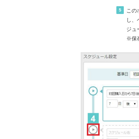
5
この
し、
ジュ
※保