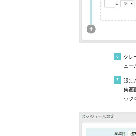
6
グレ
ュー
7
設定
集画
ック