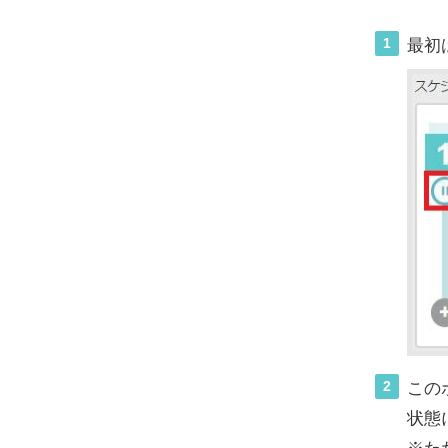
1
最初
2
この
状態