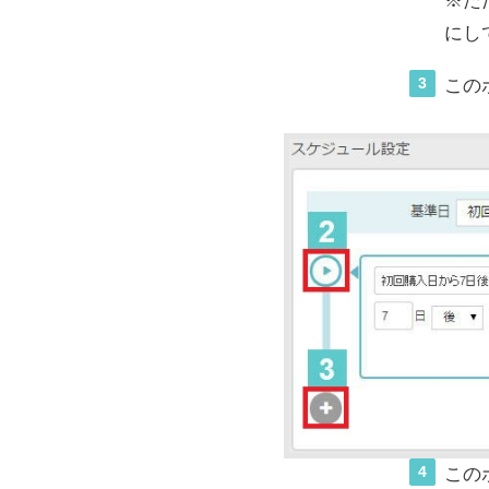
※た
にし
3
この
4
この