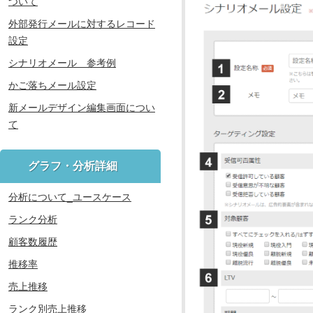
ついて
外部発行メールに対するレコード
設定
シナリオメール 参考例
かご落ちメール設定
新メールデザイン編集画面につい
て
グラフ・分析詳細
分析について_ユースケース
ランク分析
顧客数履歴
推移率
売上推移
ランク別売上推移