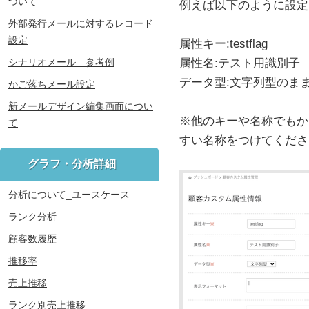
ついて
例えば以下のように設定
外部発行メールに対するレコード
設定
属性キー:testflag
シナリオメール 参考例
属性名:テスト用識別子
データ型:文字列型のま
かご落ちメール設定
新メールデザイン編集画面につい
※他のキーや名称でもか
て
すい名称をつけてくださ
グラフ・分析詳細
分析について_ユースケース
ランク分析
顧客数履歴
推移率
売上推移
ランク別売上推移