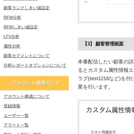
顧客ランクしきい値設定
RFM分析
RFMしきい値設定
LTV分析
【3】 顧客管理画面
属性分析
顧客セグメントについて
本番配信したい顧客の詳
分析レポートオプションについて
るとカスタム属性情報エ
ラグ(test1216な
アカウント管理ガイド
業を行います。
アカウント構成について
登録情報
ユーザー一覧
アラート一覧