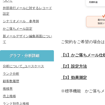
ついて
外部発行メールに対するレコード
設定
シナリオメール 参考例
かご落ちメール設定
新メールデザイン編集画面につい
ご契約をご希望の場合は
て
【1】かご落ちメール仕
グラフ・分析詳細
【2】設定方法
分析について_ユースケース
ランク分析
【3】効果測定
顧客数履歴
推移率
※標準機能 かご落ちメ
売上推移
ランク別売上推移