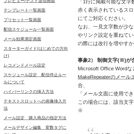
プレビュー/テスト送信画面
「1行に掲載可能な文字
赤く表示されているスロ
テンプレート一覧画面
にてご対応ください。
プリセット一覧画面
なお、一見文字数が少な
配信スケジュール一覧画面
やリンク設定を重ねてい
メール効果測定画面
の際には改行を増やすか
スターターガイド(はじめての方向
け)
事象2） 制御文字(※)
レコメンドメール設定
Microsoft Office
スケジュール設定 配信停止ルー
MakeRepeaterの
ルについて
合、
ハイパーリンクの挿入方法
「メール文面に使用でき
テキストスロットへの画像挿入方
この場合には、該当文字
法
※
メール設定 購入商品の指定方法
メールデザイン編集 変数タグに