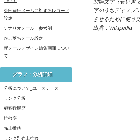
ついて
制御文字（せいぎょもじ
字のうちディスプ
外部発行メールに対するレコード
設定
させるために使う
出典：Wikipedia
シナリオメール 参考例
かご落ちメール設定
新メールデザイン編集画面につい
て
グラフ・分析詳細
分析について_ユースケース
ランク分析
顧客数履歴
推移率
売上推移
ランク別売上推移